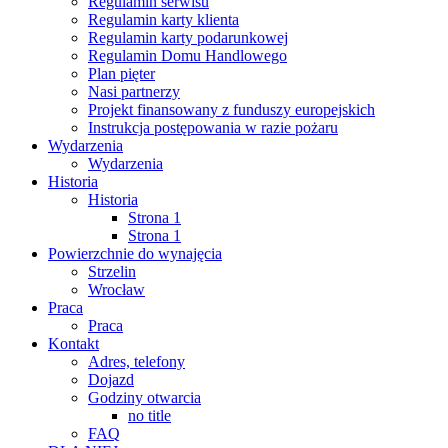
Regulamin serwisu
Regulamin karty klienta
Regulamin karty podarunkowej
Regulamin Domu Handlowego
Plan pięter
Nasi partnerzy
Projekt finansowany z funduszy europejskich
Instrukcja postępowania w razie pożaru
Wydarzenia
Wydarzenia
Historia
Historia
Strona 1
Strona 1
Powierzchnie do wynajęcia
Strzelin
Wrocław
Praca
Praca
Kontakt
Adres, telefony
Dojazd
Godziny otwarcia
no title
FAQ