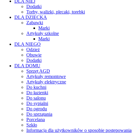
DLA NIEJ
Dodatki
Torby, walizki, plecaki, torebki
DLA DZIECKA
Zabawki
Marki
Artykuły szkolne
Marki
DLA NIEGO
Odzież
Obuwie
Dodatki
DLA DOMU
Sprzęt AGD
Artykuły remontowe
Artykuły elektryczne
Do kuchni
Do łazienki
Do salonu
Do sypialni
Do ogrodu
Do sprzątania
Porcelana
Szkło
Informacja dla użytkowników o sposobie postępowania