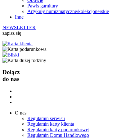
Obuwie
Pawis garnitury
Artykuły numizmatyczne/kolekcjonerskie
Inne
NEWSLETTER
zapisz się
Dołącz
do nas
O nas
Regulamin serwisu
Regulamin karty klienta
Regulamin karty podarunkowej
Regulamin Domu Handlowego