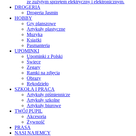
ze zużytym sprzętem elektryczny i elektronicznym.
DROGERIA
Drogeria Jasmin
HOBBY
Gry planszowe
Artykuły plastyczne
Muzyka
Książki
Pasmanteria
UPOMINKI
Upominki z Polski
Świece
Zegary
Ramki na zdjęcia
Obrazy
Rękodzieło
SZKOŁA I PRACA
Artykuły piśmiennicze
Artykuły szkolne
Artykuły biurowe
TWÓJ PUPIL
Akcesoria
Żywność
PRASA
NASI NAJEMCY