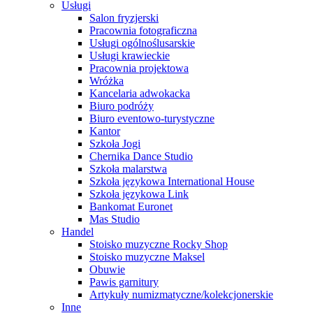
Usługi
Salon fryzjerski
Pracownia fotograficzna
Usługi ogólnoślusarskie
Usługi krawieckie
Pracownia projektowa
Wróżka
Kancelaria adwokacka
Biuro podróży
Biuro eventowo-turystyczne
Kantor
Szkoła Jogi
Chernika Dance Studio
Szkoła malarstwa
Szkoła językowa International House
Szkoła językowa Link
Bankomat Euronet
Mas Studio
Handel
Stoisko muzyczne Rocky Shop
Stoisko muzyczne Maksel
Obuwie
Pawis garnitury
Artykuły numizmatyczne/kolekcjonerskie
Inne