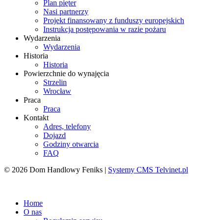
Plan pięter
Nasi partnerzy
Projekt finansowany z funduszy europejskich
Instrukcja postępowania w razie pożaru
Wydarzenia
Wydarzenia
Historia
Historia
Powierzchnie do wynajęcia
Strzelin
Wrocław
Praca
Praca
Kontakt
Adres, telefony
Dojazd
Godziny otwarcia
FAQ
© 2026 Dom Handlowy Feniks |
Systemy CMS Telvinet.pl
Zaloguj się
| |
Zarejestruj
Home
O nas