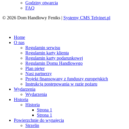
Godziny otwarcia
FAQ
© 2026 Dom Handlowy Feniks |
Systemy CMS Telvinet.pl
Zaloguj się
| |
Zarejestruj
Home
O nas
Regulamin serwisu
Regulamin karty klienta
Regulamin karty podarunkowej
Regulamin Domu Handlowego
Plan pięter
Nasi partnerzy
Projekt finansowany z funduszy europejskich
Instrukcja postępowania w razie pożaru
Wydarzenia
Wydarzenia
Historia
Historia
Strona 1
Strona 1
Powierzchnie do wynajęcia
Strzelin