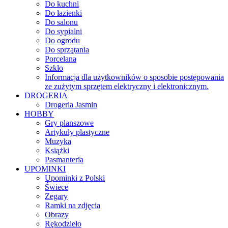
Do kuchni
Do łazienki
Do salonu
Do sypialni
Do ogrodu
Do sprzątania
Porcelana
Szkło
Informacja dla użytkowników o sposobie postępowania
ze zużytym sprzętem elektryczny i elektronicznym.
DROGERIA
Drogeria Jasmin
HOBBY
Gry planszowe
Artykuły plastyczne
Muzyka
Książki
Pasmanteria
UPOMINKI
Upominki z Polski
Świece
Zegary
Ramki na zdjęcia
Obrazy
Rękodzieło