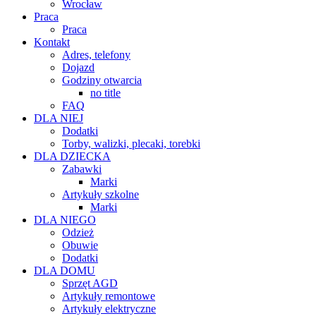
Wrocław
Praca
Praca
Kontakt
Adres, telefony
Dojazd
Godziny otwarcia
no title
FAQ
DLA NIEJ
Dodatki
Torby, walizki, plecaki, torebki
DLA DZIECKA
Zabawki
Marki
Artykuły szkolne
Marki
DLA NIEGO
Odzież
Obuwie
Dodatki
DLA DOMU
Sprzęt AGD
Artykuły remontowe
Artykuły elektryczne