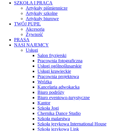
SZKOŁA I PRACA
Artykuły piśmiennicze
Artykuły szkolne
Artykuły biurowe
TWÓJ PUPIL
Akcesoria
Żywność
PRASA
NASI NAJEMCY
Usługi
Salon fryzjerski
Pracownia fotograficzna
Usługi ogólnoślusarskie
Usługi krawieckie
Pracownia projektowa
Wróżka
Kancelaria adwokacka
Biuro podróży
Biuro eventowo-turystyczne
Kantor
Szkoła Jogi
Chernika Dance Studio
Szkoła malarstwa
Szkoła językowa International House
Szkoła językowa Link