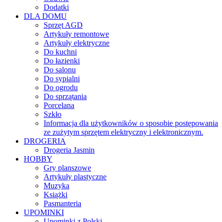
Dodatki
DLA DOMU
Sprzęt AGD
Artykuły remontowe
Artykuły elektryczne
Do kuchni
Do łazienki
Do salonu
Do sypialni
Do ogrodu
Do sprzątania
Porcelana
Szkło
Informacja dla użytkowników o sposobie postępowania
ze zużytym sprzętem elektryczny i elektronicznym.
DROGERIA
Drogeria Jasmin
HOBBY
Gry planszowe
Artykuły plastyczne
Muzyka
Książki
Pasmanteria
UPOMINKI
Upominki z Polski