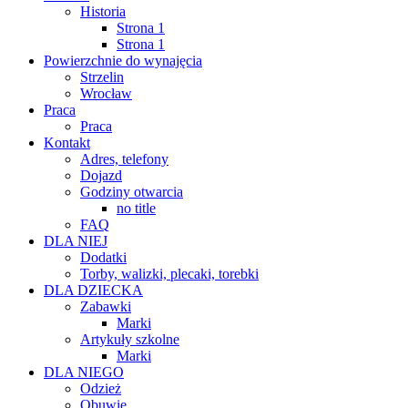
Historia
Strona 1
Strona 1
Powierzchnie do wynajęcia
Strzelin
Wrocław
Praca
Praca
Kontakt
Adres, telefony
Dojazd
Godziny otwarcia
no title
FAQ
DLA NIEJ
Dodatki
Torby, walizki, plecaki, torebki
DLA DZIECKA
Zabawki
Marki
Artykuły szkolne
Marki
DLA NIEGO
Odzież
Obuwie