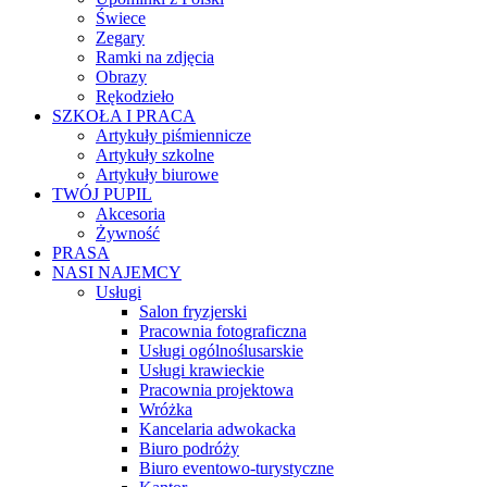
Świece
Zegary
Ramki na zdjęcia
Obrazy
Rękodzieło
SZKOŁA I PRACA
Artykuły piśmiennicze
Artykuły szkolne
Artykuły biurowe
TWÓJ PUPIL
Akcesoria
Żywność
PRASA
NASI NAJEMCY
Usługi
Salon fryzjerski
Pracownia fotograficzna
Usługi ogólnoślusarskie
Usługi krawieckie
Pracownia projektowa
Wróżka
Kancelaria adwokacka
Biuro podróży
Biuro eventowo-turystyczne