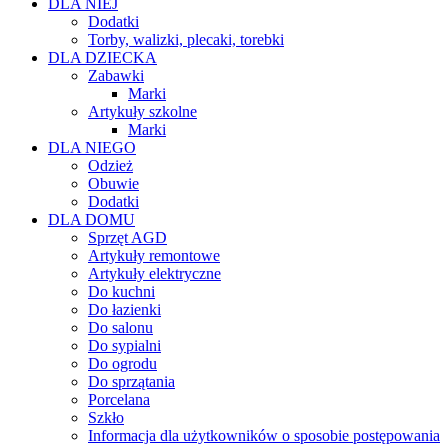
DLA NIEJ
Dodatki
Torby, walizki, plecaki, torebki
DLA DZIECKA
Zabawki
Marki
Artykuły szkolne
Marki
DLA NIEGO
Odzież
Obuwie
Dodatki
DLA DOMU
Sprzęt AGD
Artykuły remontowe
Artykuły elektryczne
Do kuchni
Do łazienki
Do salonu
Do sypialni
Do ogrodu
Do sprzątania
Porcelana
Szkło
Informacja dla użytkowników o sposobie postępowania