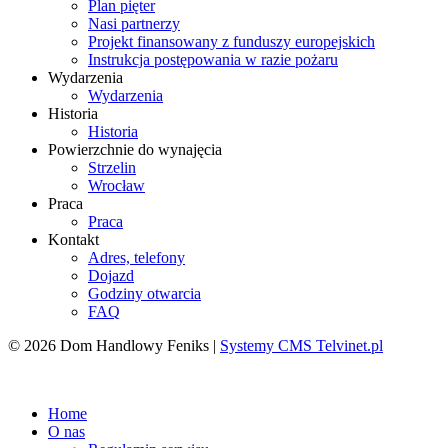
Plan pięter
Nasi partnerzy
Projekt finansowany z funduszy europejskich
Instrukcja postępowania w razie pożaru
Wydarzenia
Wydarzenia
Historia
Historia
Powierzchnie do wynajęcia
Strzelin
Wrocław
Praca
Praca
Kontakt
Adres, telefony
Dojazd
Godziny otwarcia
FAQ
© 2026 Dom Handlowy Feniks |
Systemy CMS Telvinet.pl
Zaloguj się
| |
Zarejestruj
Home
O nas