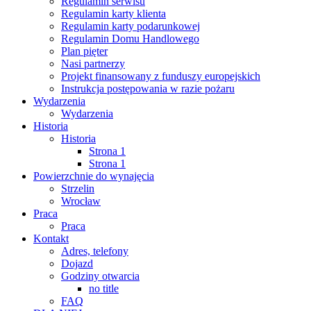
Regulamin serwisu
Regulamin karty klienta
Regulamin karty podarunkowej
Regulamin Domu Handlowego
Plan pięter
Nasi partnerzy
Projekt finansowany z funduszy europejskich
Instrukcja postępowania w razie pożaru
Wydarzenia
Wydarzenia
Historia
Historia
Strona 1
Strona 1
Powierzchnie do wynajęcia
Strzelin
Wrocław
Praca
Praca
Kontakt
Adres, telefony
Dojazd
Godziny otwarcia
no title
FAQ