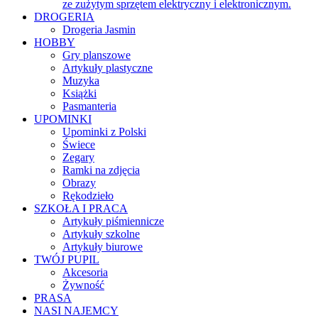
ze zużytym sprzętem elektryczny i elektronicznym.
DROGERIA
Drogeria Jasmin
HOBBY
Gry planszowe
Artykuły plastyczne
Muzyka
Książki
Pasmanteria
UPOMINKI
Upominki z Polski
Świece
Zegary
Ramki na zdjęcia
Obrazy
Rękodzieło
SZKOŁA I PRACA
Artykuły piśmiennicze
Artykuły szkolne
Artykuły biurowe
TWÓJ PUPIL
Akcesoria
Żywność
PRASA
NASI NAJEMCY