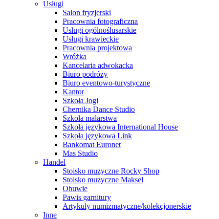
Usługi
Salon fryzjerski
Pracownia fotograficzna
Usługi ogólnoślusarskie
Usługi krawieckie
Pracownia projektowa
Wróżka
Kancelaria adwokacka
Biuro podróży
Biuro eventowo-turystyczne
Kantor
Szkoła Jogi
Chernika Dance Studio
Szkoła malarstwa
Szkoła językowa International House
Szkoła językowa Link
Bankomat Euronet
Mas Studio
Handel
Stoisko muzyczne Rocky Shop
Stoisko muzyczne Maksel
Obuwie
Pawis garnitury
Artykuły numizmatyczne/kolekcjonerskie
Inne