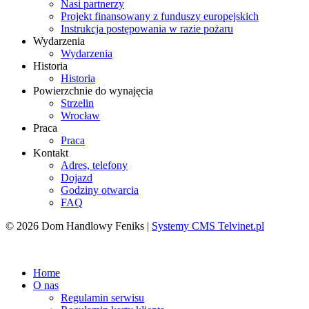
Nasi partnerzy
Projekt finansowany z funduszy europejskich
Instrukcja postępowania w razie pożaru
Wydarzenia
Wydarzenia
Historia
Historia
Powierzchnie do wynajęcia
Strzelin
Wrocław
Praca
Praca
Kontakt
Adres, telefony
Dojazd
Godziny otwarcia
FAQ
© 2026 Dom Handlowy Feniks |
Systemy CMS Telvinet.pl
Zaloguj się
| |
Zarejestruj
Home
O nas
Regulamin serwisu