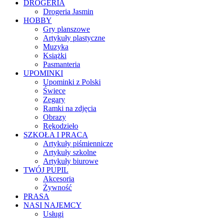
DROGERIA
Drogeria Jasmin
HOBBY
Gry planszowe
Artykuły plastyczne
Muzyka
Książki
Pasmanteria
UPOMINKI
Upominki z Polski
Świece
Zegary
Ramki na zdjęcia
Obrazy
Rękodzieło
SZKOŁA I PRACA
Artykuły piśmiennicze
Artykuły szkolne
Artykuły biurowe
TWÓJ PUPIL
Akcesoria
Żywność
PRASA
NASI NAJEMCY
Usługi