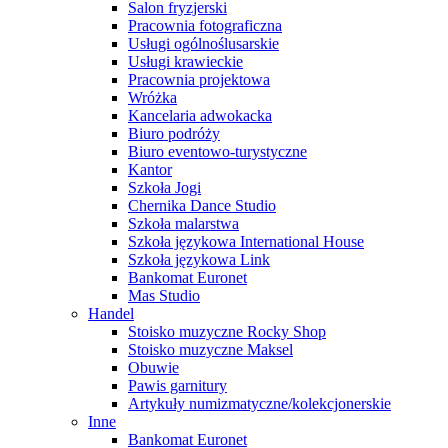
Salon fryzjerski
Pracownia fotograficzna
Usługi ogólnoślusarskie
Usługi krawieckie
Pracownia projektowa
Wróżka
Kancelaria adwokacka
Biuro podróży
Biuro eventowo-turystyczne
Kantor
Szkoła Jogi
Chernika Dance Studio
Szkoła malarstwa
Szkoła językowa International House
Szkoła językowa Link
Bankomat Euronet
Mas Studio
Handel
Stoisko muzyczne Rocky Shop
Stoisko muzyczne Maksel
Obuwie
Pawis garnitury
Artykuły numizmatyczne/kolekcjonerskie
Inne
Bankomat Euronet