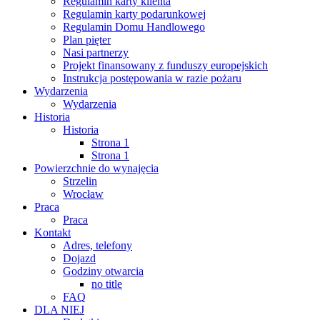
Regulamin karty klienta
Regulamin karty podarunkowej
Regulamin Domu Handlowego
Plan pięter
Nasi partnerzy
Projekt finansowany z funduszy europejskich
Instrukcja postępowania w razie pożaru
Wydarzenia
Wydarzenia
Historia
Historia
Strona 1
Strona 1
Powierzchnie do wynajęcia
Strzelin
Wrocław
Praca
Praca
Kontakt
Adres, telefony
Dojazd
Godziny otwarcia
no title
FAQ
DLA NIEJ