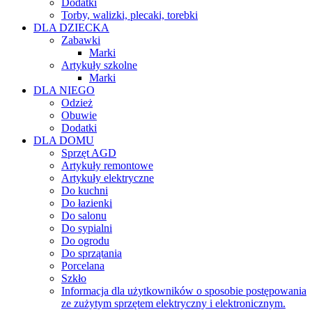
Dodatki
Torby, walizki, plecaki, torebki
DLA DZIECKA
Zabawki
Marki
Artykuły szkolne
Marki
DLA NIEGO
Odzież
Obuwie
Dodatki
DLA DOMU
Sprzęt AGD
Artykuły remontowe
Artykuły elektryczne
Do kuchni
Do łazienki
Do salonu
Do sypialni
Do ogrodu
Do sprzątania
Porcelana
Szkło
Informacja dla użytkowników o sposobie postępowania
ze zużytym sprzętem elektryczny i elektronicznym.