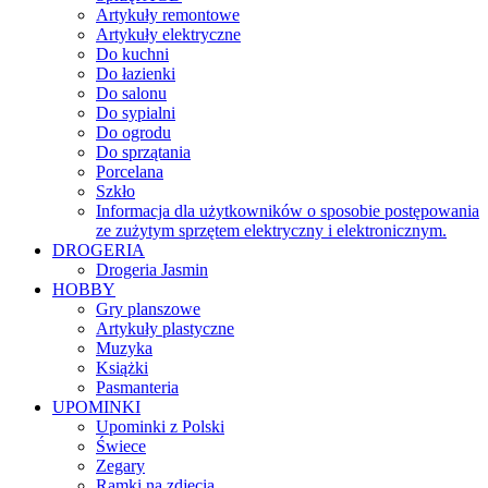
Artykuły remontowe
Artykuły elektryczne
Do kuchni
Do łazienki
Do salonu
Do sypialni
Do ogrodu
Do sprzątania
Porcelana
Szkło
Informacja dla użytkowników o sposobie postępowania
ze zużytym sprzętem elektryczny i elektronicznym.
DROGERIA
Drogeria Jasmin
HOBBY
Gry planszowe
Artykuły plastyczne
Muzyka
Książki
Pasmanteria
UPOMINKI
Upominki z Polski
Świece
Zegary
Ramki na zdjęcia