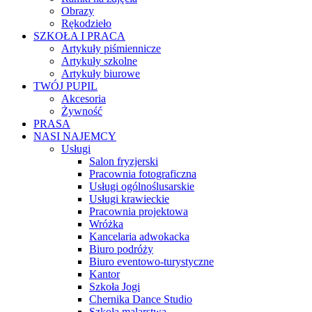
Obrazy
Rękodzieło
SZKOŁA I PRACA
Artykuły piśmiennicze
Artykuły szkolne
Artykuły biurowe
TWÓJ PUPIL
Akcesoria
Żywność
PRASA
NASI NAJEMCY
Usługi
Salon fryzjerski
Pracownia fotograficzna
Usługi ogólnoślusarskie
Usługi krawieckie
Pracownia projektowa
Wróżka
Kancelaria adwokacka
Biuro podróży
Biuro eventowo-turystyczne
Kantor
Szkoła Jogi
Chernika Dance Studio
Szkoła malarstwa