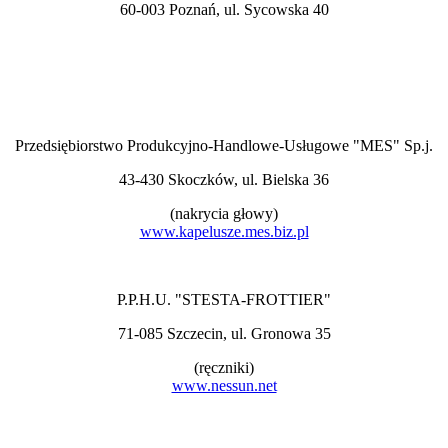
60-003 Poznań, ul. Sycowska 40
Przedsiębiorstwo Produkcyjno-Handlowe-Usługowe "MES" Sp.j.
43-430 Skoczków, ul. Bielska 36
(nakrycia głowy)
www.kapelusze.mes.biz.pl
P.P.H.U. "STESTA-FROTTIER"
71-085 Szczecin, ul. Gronowa 35
(ręczniki)
www.nessun.net