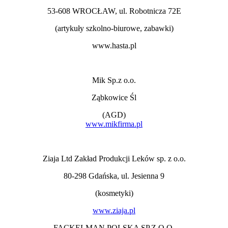
53-608 WROCŁAW, ul. Robotnicza 72E
(artykuły szkolno-biurowe, zabawki)
www.hasta.pl
Mik Sp.z o.o.
Ząbkowice Śl
(AGD)
www.mikfirma.pl
Ziaja Ltd Zakład Produkcji Leków sp. z o.o.
80-298 Gdańska, ul. Jesienna 9
(kosmetyki)
www.ziaja.pl
FACKELMAN POLSKA SP.Z O.O.