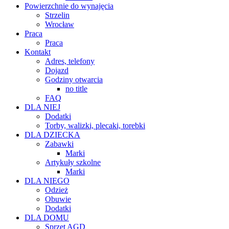
Powierzchnie do wynajęcia
Strzelin
Wrocław
Praca
Praca
Kontakt
Adres, telefony
Dojazd
Godziny otwarcia
no title
FAQ
DLA NIEJ
Dodatki
Torby, walizki, plecaki, torebki
DLA DZIECKA
Zabawki
Marki
Artykuły szkolne
Marki
DLA NIEGO
Odzież
Obuwie
Dodatki
DLA DOMU
Sprzęt AGD