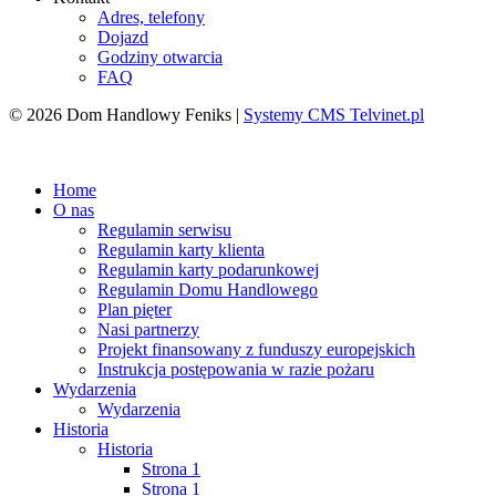
Adres, telefony
Dojazd
Godziny otwarcia
FAQ
© 2026 Dom Handlowy Feniks |
Systemy CMS Telvinet.pl
Zaloguj się
| |
Zarejestruj
Home
O nas
Regulamin serwisu
Regulamin karty klienta
Regulamin karty podarunkowej
Regulamin Domu Handlowego
Plan pięter
Nasi partnerzy
Projekt finansowany z funduszy europejskich
Instrukcja postępowania w razie pożaru
Wydarzenia
Wydarzenia
Historia
Historia
Strona 1
Strona 1