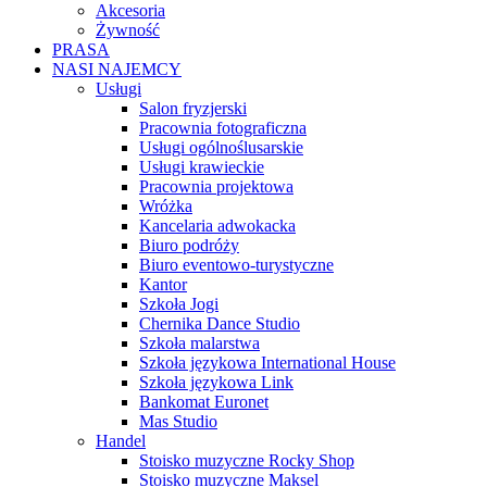
Akcesoria
Żywność
PRASA
NASI NAJEMCY
Usługi
Salon fryzjerski
Pracownia fotograficzna
Usługi ogólnoślusarskie
Usługi krawieckie
Pracownia projektowa
Wróżka
Kancelaria adwokacka
Biuro podróży
Biuro eventowo-turystyczne
Kantor
Szkoła Jogi
Chernika Dance Studio
Szkoła malarstwa
Szkoła językowa International House
Szkoła językowa Link
Bankomat Euronet
Mas Studio
Handel
Stoisko muzyczne Rocky Shop
Stoisko muzyczne Maksel