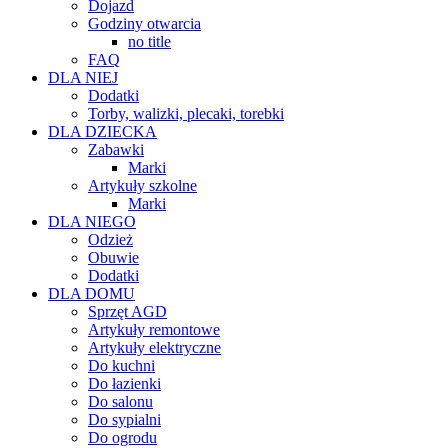
Dojazd
Godziny otwarcia
no title
FAQ
DLA NIEJ
Dodatki
Torby, walizki, plecaki, torebki
DLA DZIECKA
Zabawki
Marki
Artykuły szkolne
Marki
DLA NIEGO
Odzież
Obuwie
Dodatki
DLA DOMU
Sprzęt AGD
Artykuły remontowe
Artykuły elektryczne
Do kuchni
Do łazienki
Do salonu
Do sypialni
Do ogrodu