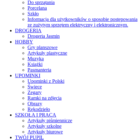
Do sprzątania
Porcelana
Szkło
Informacja dla użytkowników o sposobie postępowania
ze zużytym sprzętem elektryczny i elektronicznym.
DROGERIA
Drogeria Jasmin
HOBBY
Gry planszowe
Artykuły plastyczne
Muzyka
Książki
Pasmanteria
UPOMINKI
Upominki z Polski
Świece
Zegary
Ramki na zdjęcia
Obrazy
Rękodzieło
SZKOŁA I PRACA
Artykuły piśmiennicze
Artykuły szkolne
Artykuły biurowe
TWÓJ PUPIL