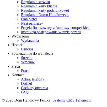
Regulamin serwisu
Regulamin karty klienta
Regulamin karty podarunkowej
Regulamin Domu Handlowego
Plan pięter
Nasi partnerzy
Projekt finansowany z funduszy europejskich
Instrukcja postępowania w razie pożaru
Wydarzenia
Wydarzenia
Historia
Historia
Powierzchnie do wynajęcia
Strzelin
Wrocław
Praca
Praca
Kontakt
Adres, telefony
Dojazd
Godziny otwarcia
FAQ
© 2026 Dom Handlowy Feniks |
Systemy CMS Telvinet.pl