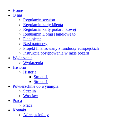
Zaloguj się
| |
Zarejestruj
Home
O nas
Regulamin serwisu
Regulamin karty klienta
Regulamin karty podarunkowej
Regulamin Domu Handlowego
Plan pięter
Nasi partnerzy
Projekt finansowany z funduszy europejskich
Instrukcja postępowania w razie pożaru
Wydarzenia
Wydarzenia
Historia
Historia
Strona 1
Strona 1
Powierzchnie do wynajęcia
Strzelin
Wrocław
Praca
Praca
Kontakt
Adres, telefony