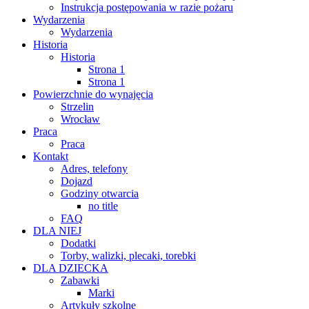
Instrukcja postępowania w razie pożaru
Wydarzenia
Wydarzenia
Historia
Historia
Strona 1
Strona 1
Powierzchnie do wynajęcia
Strzelin
Wrocław
Praca
Praca
Kontakt
Adres, telefony
Dojazd
Godziny otwarcia
no title
FAQ
DLA NIEJ
Dodatki
Torby, walizki, plecaki, torebki
DLA DZIECKA
Zabawki
Marki
Artykuły szkolne