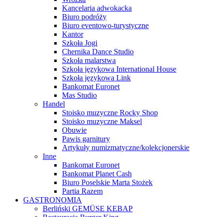
Kancelaria adwokacka
Biuro podróży
Biuro eventowo-turystyczne
Kantor
Szkoła Jogi
Chernika Dance Studio
Szkoła malarstwa
Szkoła językowa International House
Szkoła językowa Link
Bankomat Euronet
Mas Studio
Handel
Stoisko muzyczne Rocky Shop
Stoisko muzyczne Maksel
Obuwie
Pawis garnitury
Artykuły numizmatyczne/kolekcjonerskie
Inne
Bankomat Euronet
Bankomat Planet Cash
Biuro Poselskie Marta Stożek
Partia Razem
GASTRONOMIA
Berliński GEMÜSE KEBAP