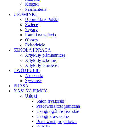
Książki
Pasmanteria
UPOMINKI
Upominki z Polski
Świece
Zegary
Ramki na zdjęcia
Obrazy
Rękodzieło
SZKOŁA I PRACA
Artykuły piśmiennicze
Artykuły szkolne
Artykuły biurowe
TWÓJ PUPIL
Akcesoria
Żywność
PRASA
NASI NAJEMCY
Usługi
Salon fryzjerski
Pracownia fotograficzna
Usługi ogólnoślusarskie
Usługi krawieckie
Pracownia projektowa
Wróżka