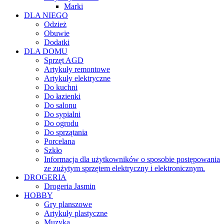
Marki
DLA NIEGO
Odzież
Obuwie
Dodatki
DLA DOMU
Sprzęt AGD
Artykuły remontowe
Artykuły elektryczne
Do kuchni
Do łazienki
Do salonu
Do sypialni
Do ogrodu
Do sprzątania
Porcelana
Szkło
Informacja dla użytkowników o sposobie postępowania
ze zużytym sprzętem elektryczny i elektronicznym.
DROGERIA
Drogeria Jasmin
HOBBY
Gry planszowe
Artykuły plastyczne
Muzyka